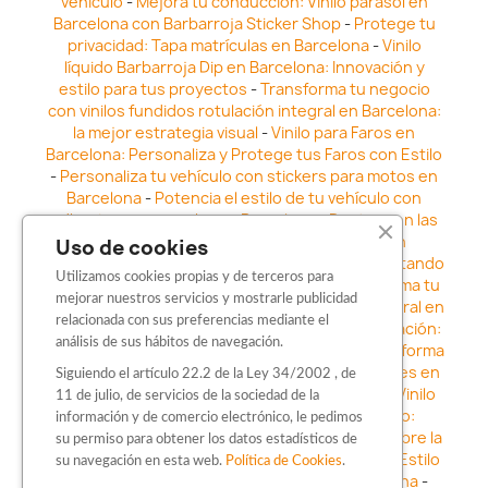
vehículo
-
Mejora tu conducción: Vinilo parasol en
Barcelona con Barbarroja Sticker Shop
-
Protege tu
privacidad: Tapa matrículas en Barcelona
-
Vinilo
líquido Barbarroja Dip en Barcelona: Innovación y
estilo para tus proyectos
-
Transforma tu negocio
con vinilos fundidos rotulación integral en Barcelona:
la mejor estrategia visual
-
Vinilo para Faros en
Barcelona: Personaliza y Protege tus Faros con Estilo
-
Personaliza tu vehículo con stickers para motos en
Barcelona
-
Potencia el estilo de tu vehículo con
adhesivos para coche en Barcelona
-
Destaca en las
calles: Los Mejores stickers para coches en
Uso de cookies
Barcelona
-
Vinilo para faros en Barcelona: Resaltando
Utilizamos cookies propias y de terceros para
la Estética y Seguridad del Automóvil
-
Transforma tu
mejorar nuestros servicios y mostrarle publicidad
vehículo con los vinilos fundidos rotulación integral en
relacionada con sus preferencias mediante el
Barcelona
-
Explora la Innovación en Personalización:
análisis de sus hábitos de navegación.
Vinilo líquido barbarroja dip en Barcelona
-
Transforma
tu vehículo con estilo: Kits adhesivos para coches en
Siguiendo el artículo 22.2 de la Ley 34/2002 , de
Barcelona
-
Personaliza tu vehículo con estilo: Vinilo
11 de julio, de servicios de la sociedad de la
para coche en Barcelona
-
Destaca con Estilo:
información y de comercio electrónico, le pedimos
Pegatinas personalizadas en Barcelona
-
Descubre la
su permiso para obtener los datos estadísticos de
distinción: Los Mejores stickers en Barcelona
-
Estilo
su navegación en esta web.
Política de Cookies
.
en movimiento: Sticker para motos en Barcelona
-