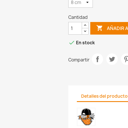
Cantidad

AÑADIR 

En stock
Compartir
Detalles del producto