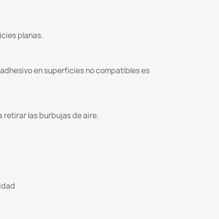
icies planas.
l adhesivo en superficies no compatibles es
retirar las burbujas de aire.
lidad