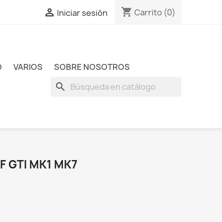
shopping_cart

Carrito
(0)
Iniciar sesión
O
VARIOS
SOBRE NOSOTROS
search
 GTI MK1 MK7