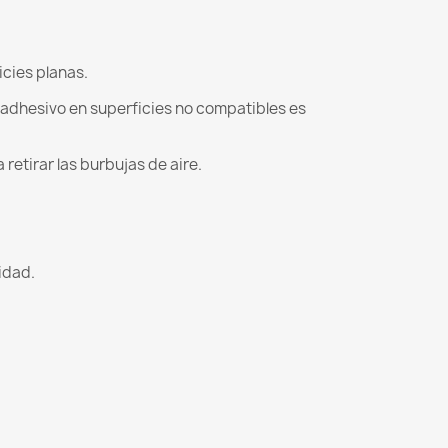
icies planas.
l adhesivo en superficies no compatibles es
retirar las burbujas de aire.
lidad.