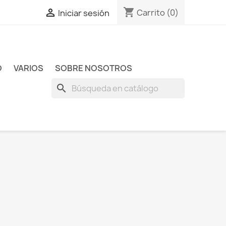
shopping_cart

Carrito
(0)
Iniciar sesión
O
VARIOS
SOBRE NOSOTROS
search