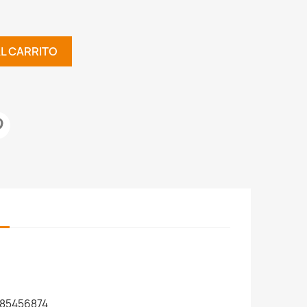
AL CARRITO
85456874