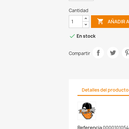
Cantidad

AÑADIR 

En stock
Compartir
Detalles del producto
Referencia
0000101054