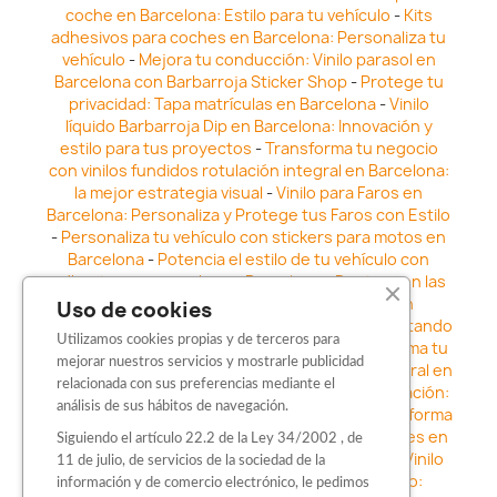
coche en Barcelona: Estilo para tu vehículo
-
Kits
adhesivos para coches en Barcelona: Personaliza tu
vehículo
-
Mejora tu conducción: Vinilo parasol en
Barcelona con Barbarroja Sticker Shop
-
Protege tu
privacidad: Tapa matrículas en Barcelona
-
Vinilo
líquido Barbarroja Dip en Barcelona: Innovación y
estilo para tus proyectos
-
Transforma tu negocio
con vinilos fundidos rotulación integral en Barcelona:
la mejor estrategia visual
-
Vinilo para Faros en
Barcelona: Personaliza y Protege tus Faros con Estilo
-
Personaliza tu vehículo con stickers para motos en
Barcelona
-
Potencia el estilo de tu vehículo con
adhesivos para coche en Barcelona
-
Destaca en las
calles: Los Mejores stickers para coches en
Uso de cookies
Barcelona
-
Vinilo para faros en Barcelona: Resaltando
Utilizamos cookies propias y de terceros para
la Estética y Seguridad del Automóvil
-
Transforma tu
mejorar nuestros servicios y mostrarle publicidad
vehículo con los vinilos fundidos rotulación integral en
relacionada con sus preferencias mediante el
Barcelona
-
Explora la Innovación en Personalización:
análisis de sus hábitos de navegación.
Vinilo líquido barbarroja dip en Barcelona
-
Transforma
tu vehículo con estilo: Kits adhesivos para coches en
Siguiendo el artículo 22.2 de la Ley 34/2002 , de
Barcelona
-
Personaliza tu vehículo con estilo: Vinilo
11 de julio, de servicios de la sociedad de la
para coche en Barcelona
-
Destaca con Estilo:
información y de comercio electrónico, le pedimos