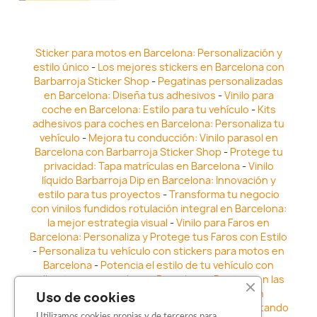
Sticker para motos en Barcelona: Personalización y
estilo único
-
Los mejores stickers en Barcelona con
Barbarroja Sticker Shop
-
Pegatinas personalizadas
en Barcelona: Diseña tus adhesivos
-
Vinilo para
coche en Barcelona: Estilo para tu vehículo
-
Kits
adhesivos para coches en Barcelona: Personaliza tu
vehículo
-
Mejora tu conducción: Vinilo parasol en
Barcelona con Barbarroja Sticker Shop
-
Protege tu
privacidad: Tapa matrículas en Barcelona
-
Vinilo
líquido Barbarroja Dip en Barcelona: Innovación y
estilo para tus proyectos
-
Transforma tu negocio
con vinilos fundidos rotulación integral en Barcelona:
la mejor estrategia visual
-
Vinilo para Faros en
Barcelona: Personaliza y Protege tus Faros con Estilo
-
Personaliza tu vehículo con stickers para motos en
Barcelona
-
Potencia el estilo de tu vehículo con
adhesivos para coche en Barcelona
-
Destaca en las
calles: Los Mejores stickers para coches en
Uso de cookies
Barcelona
-
Vinilo para faros en Barcelona: Resaltando
Utilizamos cookies propias y de terceros para