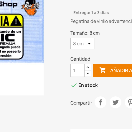
Entrega: 1 a 3 dias
Pegatina de vinilo advertenc
Tamaño: 8 cm
Cantidad

AÑADIR 

En stock
Compartir