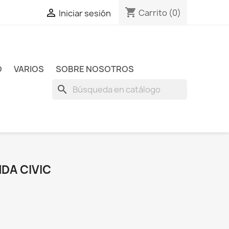
shopping_cart

Carrito
(0)
Iniciar sesión
O
VARIOS
SOBRE NOSOTROS
search
DA CIVIC