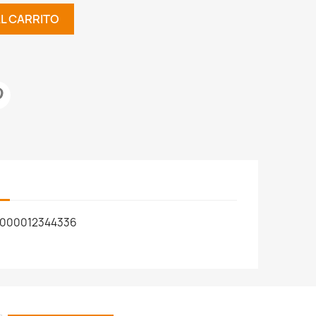
AL CARRITO
000012344336