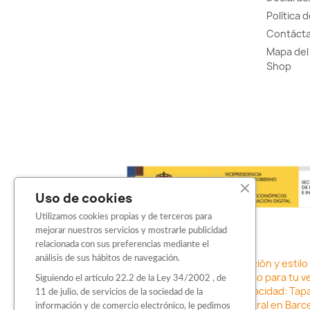
Política 
Contácta
Mapa del 
Shop
Uso de cookies
Utilizamos cookies propias y de terceros para
mejorar nuestros servicios y mostrarle publicidad
relacionada con sus preferencias mediante el
análisis de sus hábitos de navegación.
Sticker para motos en Barcelona: Personalización y estilo
adhesivos
-
Vinilo para coche en Barcelona: Estilo para tu v
Siguiendo el artículo 22.2 de la Ley 34/2002 , de
con Barbarroja Sticker Shop
-
Protege tu privacidad: Tap
11 de julio, de servicios de la sociedad de la
negocio con vinilos fundidos rotulación integral en Barce
información y de comercio electrónico, le pedimos