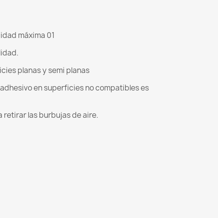
cidad máxima 01
lidad.
icies planas y semi planas
l adhesivo en superficies no compatibles es
retirar las burbujas de aire.