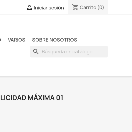
shopping_cart

Carrito
(0)
Iniciar sesión
O
VARIOS
SOBRE NOSOTROS
search
ELICIDAD MÁXIMA 01