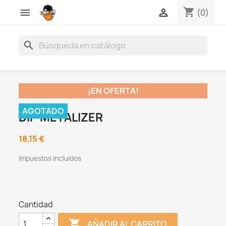
shopping_cart


(0)
search
¡EN OFERTA!
AGOTADO
DIP METALIZER
18,15 €
Impuestos incluidos
Cantidad

AÑADIR AL CARRITO