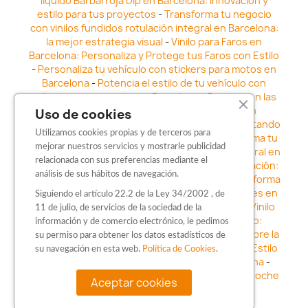
líquido Barbarroja Dip en Barcelona: Innovación y
estilo para tus proyectos
-
Transforma tu negocio
con vinilos fundidos rotulación integral en Barcelona:
la mejor estrategia visual
-
Vinilo para Faros en
Barcelona: Personaliza y Protege tus Faros con Estilo
-
Personaliza tu vehículo con stickers para motos en
Barcelona
-
Potencia el estilo de tu vehículo con
adhesivos para coche en Barcelona
-
Destaca en las
calles: Los Mejores stickers para coches en
Uso de cookies
Barcelona
-
Vinilo para faros en Barcelona: Resaltando
Utilizamos cookies propias y de terceros para
la Estética y Seguridad del Automóvil
-
Transforma tu
mejorar nuestros servicios y mostrarle publicidad
vehículo con los vinilos fundidos rotulación integral en
relacionada con sus preferencias mediante el
Barcelona
-
Explora la Innovación en Personalización:
análisis de sus hábitos de navegación.
Vinilo líquido barbarroja dip en Barcelona
-
Transforma
tu vehículo con estilo: Kits adhesivos para coches en
Siguiendo el artículo 22.2 de la Ley 34/2002 , de
Barcelona
-
Personaliza tu vehículo con estilo: Vinilo
11 de julio, de servicios de la sociedad de la
para coche en Barcelona
-
Destaca con Estilo:
información y de comercio electrónico, le pedimos
Pegatinas personalizadas en Barcelona
-
Descubre la
su permiso para obtener los datos estadísticos de
distinción: Los Mejores stickers en Barcelona
-
Estilo
su navegación en esta web.
Política de Cookies
.
en movimiento: Sticker para motos en Barcelona
-
Personalización sobre ruedas: Adhesivos para coche
Aceptar cookies
en Barcelona