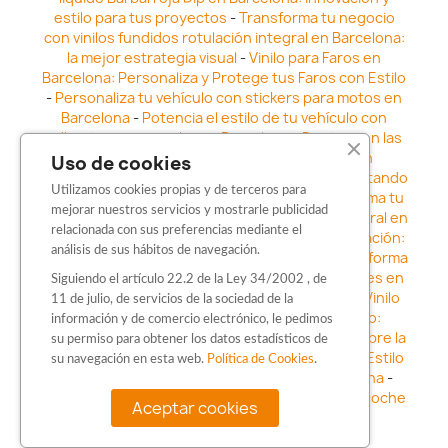
estilo para tus proyectos
-
Transforma tu negocio
con vinilos fundidos rotulación integral en Barcelona:
la mejor estrategia visual
-
Vinilo para Faros en
Barcelona: Personaliza y Protege tus Faros con Estilo
-
Personaliza tu vehículo con stickers para motos en
Barcelona
-
Potencia el estilo de tu vehículo con
adhesivos para coche en Barcelona
-
Destaca en las
calles: Los Mejores stickers para coches en
Uso de cookies
Barcelona
-
Vinilo para faros en Barcelona: Resaltando
Utilizamos cookies propias y de terceros para
la Estética y Seguridad del Automóvil
-
Transforma tu
mejorar nuestros servicios y mostrarle publicidad
vehículo con los vinilos fundidos rotulación integral en
relacionada con sus preferencias mediante el
Barcelona
-
Explora la Innovación en Personalización:
análisis de sus hábitos de navegación.
Vinilo líquido barbarroja dip en Barcelona
-
Transforma
tu vehículo con estilo: Kits adhesivos para coches en
Siguiendo el artículo 22.2 de la Ley 34/2002 , de
Barcelona
-
Personaliza tu vehículo con estilo: Vinilo
11 de julio, de servicios de la sociedad de la
para coche en Barcelona
-
Destaca con Estilo:
información y de comercio electrónico, le pedimos
Pegatinas personalizadas en Barcelona
-
Descubre la
su permiso para obtener los datos estadísticos de
distinción: Los Mejores stickers en Barcelona
-
Estilo
su navegación en esta web.
Política de Cookies
.
en movimiento: Sticker para motos en Barcelona
-
Personalización sobre ruedas: Adhesivos para coche
Aceptar cookies
en Barcelona