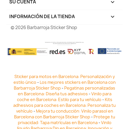
SU CUENTA

INFORMACIÓN DE LA TIENDA
keyboard_arrow_down
© 2026 Barbarroja Sticker Shop
Sticker para motos en Barcelona: Personalización y
estilo único
-
Los mejores stickers en Barcelona con
Barbarroja Sticker Shop
-
Pegatinas personalizadas
en Barcelona: Diseña tus adhesivos
-
Vinilo para
coche en Barcelona: Estilo para tu vehículo
-
Kits
adhesivos para coches en Barcelona: Personaliza tu
vehículo
-
Mejora tu conducción: Vinilo parasol en
Barcelona con Barbarroja Sticker Shop
-
Protege tu
privacidad: Tapa matrículas en Barcelona
-
Vinilo
líquido Barbarroja Dip en Barcelona: Innovación y