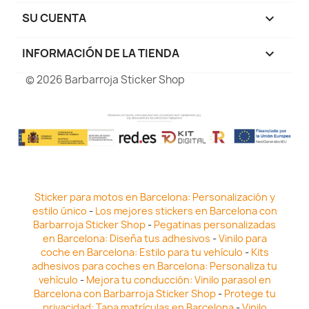
SU CUENTA

INFORMACIÓN DE LA TIENDA
keyboard_arrow_down
© 2026 Barbarroja Sticker Shop
Sticker para motos en Barcelona: Personalización y
estilo único
-
Los mejores stickers en Barcelona con
Barbarroja Sticker Shop
-
Pegatinas personalizadas
en Barcelona: Diseña tus adhesivos
-
Vinilo para
coche en Barcelona: Estilo para tu vehículo
-
Kits
adhesivos para coches en Barcelona: Personaliza tu
vehículo
-
Mejora tu conducción: Vinilo parasol en
Barcelona con Barbarroja Sticker Shop
-
Protege tu
privacidad: Tapa matrículas en Barcelona
-
Vinilo