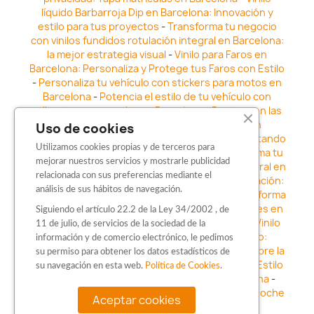
líquido Barbarroja Dip en Barcelona: Innovación y
estilo para tus proyectos
-
Transforma tu negocio
con vinilos fundidos rotulación integral en Barcelona:
la mejor estrategia visual
-
Vinilo para Faros en
Barcelona: Personaliza y Protege tus Faros con Estilo
-
Personaliza tu vehículo con stickers para motos en
Barcelona
-
Potencia el estilo de tu vehículo con
adhesivos para coche en Barcelona
-
Destaca en las
calles: Los Mejores stickers para coches en
Uso de cookies
Barcelona
-
Vinilo para faros en Barcelona: Resaltando
Utilizamos cookies propias y de terceros para
la Estética y Seguridad del Automóvil
-
Transforma tu
mejorar nuestros servicios y mostrarle publicidad
vehículo con los vinilos fundidos rotulación integral en
relacionada con sus preferencias mediante el
Barcelona
-
Explora la Innovación en Personalización:
análisis de sus hábitos de navegación.
Vinilo líquido barbarroja dip en Barcelona
-
Transforma
tu vehículo con estilo: Kits adhesivos para coches en
Siguiendo el artículo 22.2 de la Ley 34/2002 , de
Barcelona
-
Personaliza tu vehículo con estilo: Vinilo
11 de julio, de servicios de la sociedad de la
para coche en Barcelona
-
Destaca con Estilo:
información y de comercio electrónico, le pedimos
Pegatinas personalizadas en Barcelona
-
Descubre la
su permiso para obtener los datos estadísticos de
distinción: Los Mejores stickers en Barcelona
-
Estilo
su navegación en esta web.
Política de Cookies
.
en movimiento: Sticker para motos en Barcelona
-
Personalización sobre ruedas: Adhesivos para coche
Aceptar cookies
en Barcelona