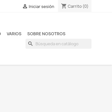
shopping_cart

Carrito
(0)
Iniciar sesión
O
VARIOS
SOBRE NOSOTROS
search