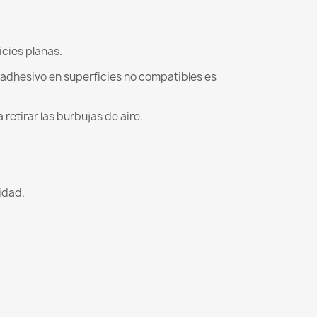
icies planas.
l adhesivo en superficies no compatibles es
retirar las burbujas de aire.
lidad.