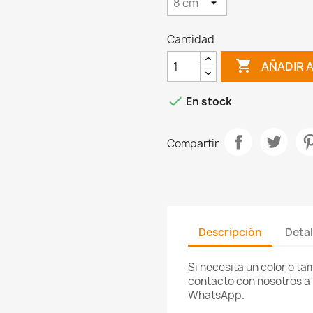
Cantidad

AÑADIR 

En stock
Compartir
Descripción
Detal
Si necesita un color o t
contacto con nosotros a 
WhatsApp.