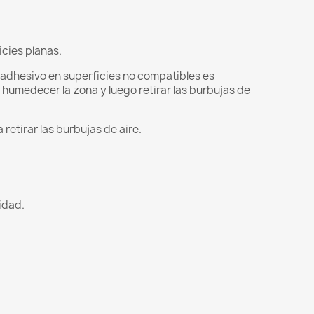
icies planas.
l adhesivo en superficies no compatibles es
 humedecer la zona y luego retirar las burbujas de
retirar las burbujas de aire.
lidad.