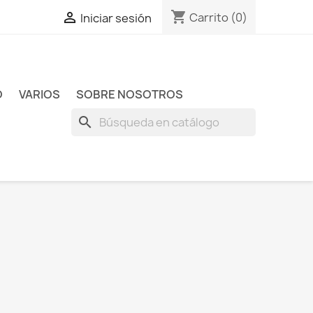
shopping_cart

Carrito
(0)
Iniciar sesión
O
VARIOS
SOBRE NOSOTROS
search