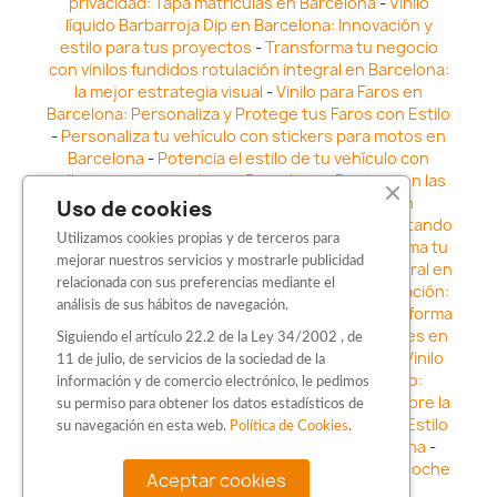
privacidad: Tapa matrículas en Barcelona
-
Vinilo
líquido Barbarroja Dip en Barcelona: Innovación y
estilo para tus proyectos
-
Transforma tu negocio
con vinilos fundidos rotulación integral en Barcelona:
la mejor estrategia visual
-
Vinilo para Faros en
Barcelona: Personaliza y Protege tus Faros con Estilo
-
Personaliza tu vehículo con stickers para motos en
Barcelona
-
Potencia el estilo de tu vehículo con
adhesivos para coche en Barcelona
-
Destaca en las
calles: Los Mejores stickers para coches en
Uso de cookies
Barcelona
-
Vinilo para faros en Barcelona: Resaltando
Utilizamos cookies propias y de terceros para
la Estética y Seguridad del Automóvil
-
Transforma tu
mejorar nuestros servicios y mostrarle publicidad
vehículo con los vinilos fundidos rotulación integral en
relacionada con sus preferencias mediante el
Barcelona
-
Explora la Innovación en Personalización:
análisis de sus hábitos de navegación.
Vinilo líquido barbarroja dip en Barcelona
-
Transforma
tu vehículo con estilo: Kits adhesivos para coches en
Siguiendo el artículo 22.2 de la Ley 34/2002 , de
Barcelona
-
Personaliza tu vehículo con estilo: Vinilo
11 de julio, de servicios de la sociedad de la
para coche en Barcelona
-
Destaca con Estilo:
información y de comercio electrónico, le pedimos
Pegatinas personalizadas en Barcelona
-
Descubre la
su permiso para obtener los datos estadísticos de
distinción: Los Mejores stickers en Barcelona
-
Estilo
su navegación en esta web.
Política de Cookies
.
en movimiento: Sticker para motos en Barcelona
-
Personalización sobre ruedas: Adhesivos para coche
Aceptar cookies
en Barcelona