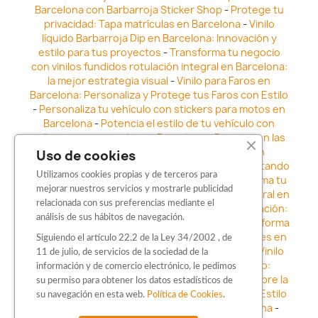
Barcelona con Barbarroja Sticker Shop
-
Protege tu
privacidad: Tapa matrículas en Barcelona
-
Vinilo
líquido Barbarroja Dip en Barcelona: Innovación y
estilo para tus proyectos
-
Transforma tu negocio
con vinilos fundidos rotulación integral en Barcelona:
la mejor estrategia visual
-
Vinilo para Faros en
Barcelona: Personaliza y Protege tus Faros con Estilo
-
Personaliza tu vehículo con stickers para motos en
Barcelona
-
Potencia el estilo de tu vehículo con
adhesivos para coche en Barcelona
-
Destaca en las
calles: Los Mejores stickers para coches en
Uso de cookies
Barcelona
-
Vinilo para faros en Barcelona: Resaltando
Utilizamos cookies propias y de terceros para
la Estética y Seguridad del Automóvil
-
Transforma tu
mejorar nuestros servicios y mostrarle publicidad
vehículo con los vinilos fundidos rotulación integral en
relacionada con sus preferencias mediante el
Barcelona
-
Explora la Innovación en Personalización:
análisis de sus hábitos de navegación.
Vinilo líquido barbarroja dip en Barcelona
-
Transforma
tu vehículo con estilo: Kits adhesivos para coches en
Siguiendo el artículo 22.2 de la Ley 34/2002 , de
Barcelona
-
Personaliza tu vehículo con estilo: Vinilo
11 de julio, de servicios de la sociedad de la
para coche en Barcelona
-
Destaca con Estilo:
información y de comercio electrónico, le pedimos
Pegatinas personalizadas en Barcelona
-
Descubre la
su permiso para obtener los datos estadísticos de
distinción: Los Mejores stickers en Barcelona
-
Estilo
su navegación en esta web.
Política de Cookies
.
en movimiento: Sticker para motos en Barcelona
-