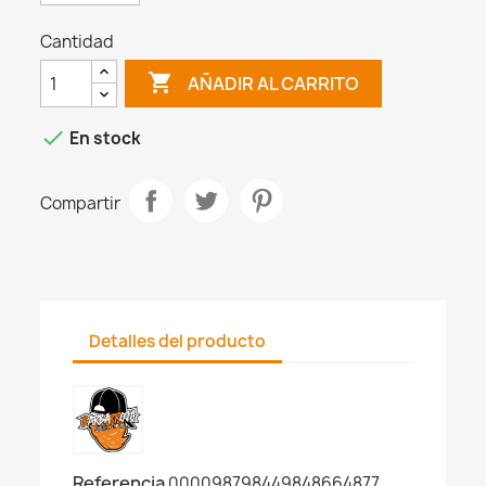
Cantidad

AÑADIR AL CARRITO

En stock
Compartir
Detalles del producto
Referencia
000098798449848664877