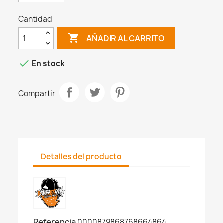
Cantidad

AÑADIR AL CARRITO

En stock
Compartir
Detalles del producto
Referencia
0000879868768664864