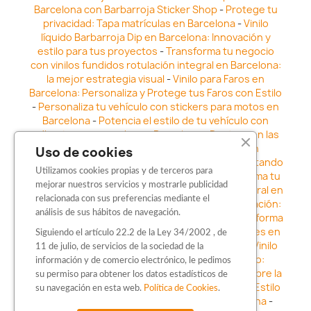
Barcelona con Barbarroja Sticker Shop
-
Protege tu
privacidad: Tapa matrículas en Barcelona
-
Vinilo
líquido Barbarroja Dip en Barcelona: Innovación y
estilo para tus proyectos
-
Transforma tu negocio
con vinilos fundidos rotulación integral en Barcelona:
la mejor estrategia visual
-
Vinilo para Faros en
Barcelona: Personaliza y Protege tus Faros con Estilo
-
Personaliza tu vehículo con stickers para motos en
Barcelona
-
Potencia el estilo de tu vehículo con
adhesivos para coche en Barcelona
-
Destaca en las
calles: Los Mejores stickers para coches en
Uso de cookies
Barcelona
-
Vinilo para faros en Barcelona: Resaltando
Utilizamos cookies propias y de terceros para
la Estética y Seguridad del Automóvil
-
Transforma tu
mejorar nuestros servicios y mostrarle publicidad
vehículo con los vinilos fundidos rotulación integral en
relacionada con sus preferencias mediante el
Barcelona
-
Explora la Innovación en Personalización:
análisis de sus hábitos de navegación.
Vinilo líquido barbarroja dip en Barcelona
-
Transforma
tu vehículo con estilo: Kits adhesivos para coches en
Siguiendo el artículo 22.2 de la Ley 34/2002 , de
Barcelona
-
Personaliza tu vehículo con estilo: Vinilo
11 de julio, de servicios de la sociedad de la
para coche en Barcelona
-
Destaca con Estilo:
información y de comercio electrónico, le pedimos
Pegatinas personalizadas en Barcelona
-
Descubre la
su permiso para obtener los datos estadísticos de
distinción: Los Mejores stickers en Barcelona
-
Estilo
su navegación en esta web.
Política de Cookies
.
en movimiento: Sticker para motos en Barcelona
-