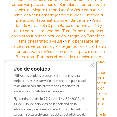
adhesivos para coches en Barcelona: Personaliza tu
vehículo
-
Mejora tu conducción: Vinilo parasol en
Barcelona con Barbarroja Sticker Shop
-
Protege tu
privacidad: Tapa matrículas en Barcelona
-
Vinilo
líquido Barbarroja Dip en Barcelona: Innovación y
estilo para tus proyectos
-
Transforma tu negocio
con vinilos fundidos rotulación integral en Barcelona:
la mejor estrategia visual
-
Vinilo para Faros en
Barcelona: Personaliza y Protege tus Faros con Estilo
-
Personaliza tu vehículo con stickers para motos en
Barcelona
-
Potencia el estilo de tu vehículo con
adhesivos para coche en Barcelona
-
Destaca en las
calles: Los Mejores stickers para coches en
Uso de cookies
Barcelona
-
Vinilo para faros en Barcelona: Resaltando
Utilizamos cookies propias y de terceros para
la Estética y Seguridad del Automóvil
-
Transforma tu
mejorar nuestros servicios y mostrarle publicidad
vehículo con los vinilos fundidos rotulación integral en
relacionada con sus preferencias mediante el
Barcelona
-
Explora la Innovación en Personalización:
análisis de sus hábitos de navegación.
Vinilo líquido barbarroja dip en Barcelona
-
Transforma
tu vehículo con estilo: Kits adhesivos para coches en
Siguiendo el artículo 22.2 de la Ley 34/2002 , de
Barcelona
-
Personaliza tu vehículo con estilo: Vinilo
11 de julio, de servicios de la sociedad de la
para coche en Barcelona
-
Destaca con Estilo:
información y de comercio electrónico, le pedimos
Pegatinas personalizadas en Barcelona
-
Descubre la
su permiso para obtener los datos estadísticos de