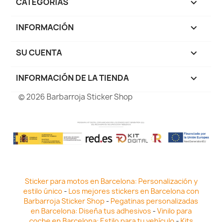
CATEGORÍAS

INFORMACIÓN

SU CUENTA

INFORMACIÓN DE LA TIENDA
keyboard_arrow_down
© 2026 Barbarroja Sticker Shop
Sticker para motos en Barcelona: Personalización y
estilo único
-
Los mejores stickers en Barcelona con
Barbarroja Sticker Shop
-
Pegatinas personalizadas
en Barcelona: Diseña tus adhesivos
-
Vinilo para
coche en Barcelona: Estilo para tu vehículo
-
Kits