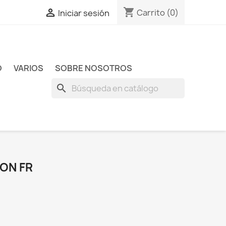
shopping_cart

Carrito
(0)
Iniciar sesión
O
VARIOS
SOBRE NOSOTROS
search
ON FR