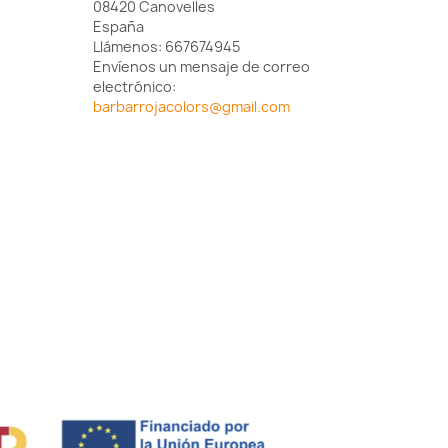
08420 Canovelles
España
Llámenos:
667674945
Envíenos un mensaje de correo
electrónico:
barbarrojacolors@gmail.com