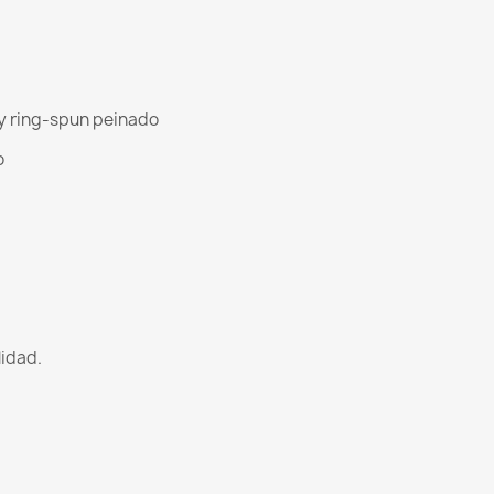
y ring-spun peinado
o
lidad.