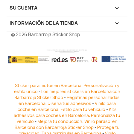
SU CUENTA

INFORMACIÓN DE LA TIENDA
keyboard_arrow_down
© 2026 Barbarroja Sticker Shop
Sticker para motos en Barcelona: Personalización y
estilo único
-
Los mejores stickers en Barcelona con
Barbarroja Sticker Shop
-
Pegatinas personalizadas
en Barcelona: Diseña tus adhesivos
-
Vinilo para
coche en Barcelona: Estilo para tu vehículo
-
Kits
adhesivos para coches en Barcelona: Personaliza tu
vehículo
-
Mejora tu conducción: Vinilo parasol en
Barcelona con Barbarroja Sticker Shop
-
Protege tu
privacidad: Tapa matrículas en Barcelona
-
Vinilo