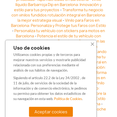
líquido Barbarroja Dip en Barcelona: Innovación y
estilo para tus proyectos
-
Transforma tu negocio
con vinilos fundidos rotulación integral en Barcelona:
la mejor estrategia visual
-
Vinilo para Faros en
Barcelona: Personaliza y Protege tus Faros con Estilo
-
Personaliza tu vehículo con stickers para motos en
Barcelona
-
Potencia el estilo de tu vehículo con
adhesivos para coche en Barcelona
-
Destaca en las
calles: Los Mejores stickers para coches en
Uso de cookies
Barcelona
-
Vinilo para faros en Barcelona: Resaltando
Utilizamos cookies propias y de terceros para
la Estética y Seguridad del Automóvil
-
Transforma tu
mejorar nuestros servicios y mostrarle publicidad
vehículo con los vinilos fundidos rotulación integral en
relacionada con sus preferencias mediante el
Barcelona
-
Explora la Innovación en Personalización:
análisis de sus hábitos de navegación.
Vinilo líquido barbarroja dip en Barcelona
-
Transforma
tu vehículo con estilo: Kits adhesivos para coches en
Siguiendo el artículo 22.2 de la Ley 34/2002 , de
Barcelona
-
Personaliza tu vehículo con estilo: Vinilo
11 de julio, de servicios de la sociedad de la
para coche en Barcelona
-
Destaca con Estilo:
información y de comercio electrónico, le pedimos
Pegatinas personalizadas en Barcelona
-
Descubre la
su permiso para obtener los datos estadísticos de
distinción: Los Mejores stickers en Barcelona
-
Estilo
su navegación en esta web.
Política de Cookies
.
en movimiento: Sticker para motos en Barcelona
-
Personalización sobre ruedas: Adhesivos para coche
Aceptar cookies
en Barcelona