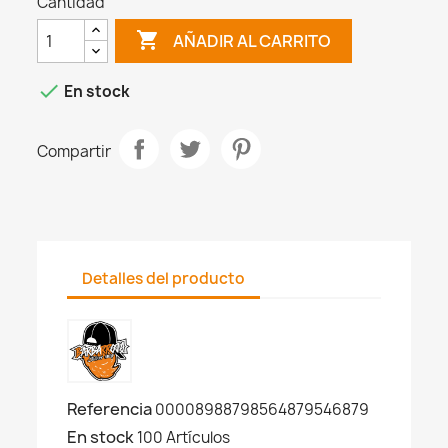
Cantidad

AÑADIR AL CARRITO

En stock
Compartir
Detalles del producto
Referencia
00008988798564879546879
En stock
100 Artículos