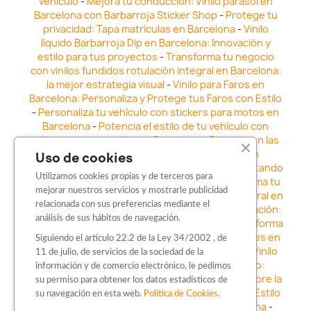
vehículo
-
Mejora tu conducción: Vinilo parasol en
Barcelona con Barbarroja Sticker Shop
-
Protege tu
privacidad: Tapa matrículas en Barcelona
-
Vinilo
líquido Barbarroja Dip en Barcelona: Innovación y
estilo para tus proyectos
-
Transforma tu negocio
con vinilos fundidos rotulación integral en Barcelona:
la mejor estrategia visual
-
Vinilo para Faros en
Barcelona: Personaliza y Protege tus Faros con Estilo
-
Personaliza tu vehículo con stickers para motos en
Barcelona
-
Potencia el estilo de tu vehículo con
adhesivos para coche en Barcelona
-
Destaca en las
calles: Los Mejores stickers para coches en
Uso de cookies
Barcelona
-
Vinilo para faros en Barcelona: Resaltando
Utilizamos cookies propias y de terceros para
la Estética y Seguridad del Automóvil
-
Transforma tu
mejorar nuestros servicios y mostrarle publicidad
vehículo con los vinilos fundidos rotulación integral en
relacionada con sus preferencias mediante el
Barcelona
-
Explora la Innovación en Personalización:
análisis de sus hábitos de navegación.
Vinilo líquido barbarroja dip en Barcelona
-
Transforma
tu vehículo con estilo: Kits adhesivos para coches en
Siguiendo el artículo 22.2 de la Ley 34/2002 , de
Barcelona
-
Personaliza tu vehículo con estilo: Vinilo
11 de julio, de servicios de la sociedad de la
para coche en Barcelona
-
Destaca con Estilo:
información y de comercio electrónico, le pedimos
Pegatinas personalizadas en Barcelona
-
Descubre la
su permiso para obtener los datos estadísticos de
distinción: Los Mejores stickers en Barcelona
-
Estilo
su navegación en esta web.
Política de Cookies
.
en movimiento: Sticker para motos en Barcelona
-