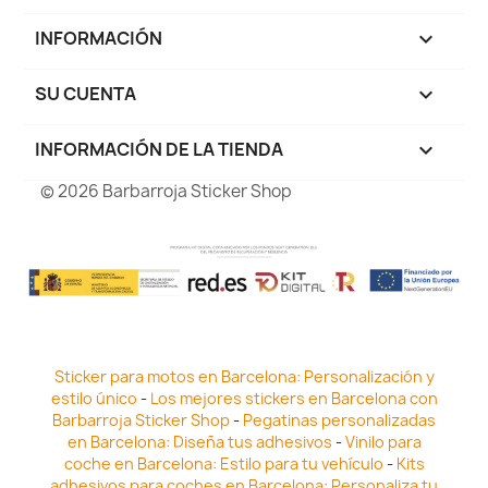
INFORMACIÓN

SU CUENTA

INFORMACIÓN DE LA TIENDA
keyboard_arrow_down
© 2026 Barbarroja Sticker Shop
Sticker para motos en Barcelona: Personalización y
estilo único
-
Los mejores stickers en Barcelona con
Barbarroja Sticker Shop
-
Pegatinas personalizadas
en Barcelona: Diseña tus adhesivos
-
Vinilo para
coche en Barcelona: Estilo para tu vehículo
-
Kits
adhesivos para coches en Barcelona: Personaliza tu