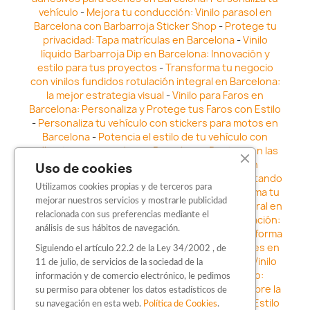
vehículo
-
Mejora tu conducción: Vinilo parasol en
Barcelona con Barbarroja Sticker Shop
-
Protege tu
privacidad: Tapa matrículas en Barcelona
-
Vinilo
líquido Barbarroja Dip en Barcelona: Innovación y
estilo para tus proyectos
-
Transforma tu negocio
con vinilos fundidos rotulación integral en Barcelona:
la mejor estrategia visual
-
Vinilo para Faros en
Barcelona: Personaliza y Protege tus Faros con Estilo
-
Personaliza tu vehículo con stickers para motos en
Barcelona
-
Potencia el estilo de tu vehículo con
adhesivos para coche en Barcelona
-
Destaca en las
calles: Los Mejores stickers para coches en
Uso de cookies
Barcelona
-
Vinilo para faros en Barcelona: Resaltando
Utilizamos cookies propias y de terceros para
la Estética y Seguridad del Automóvil
-
Transforma tu
mejorar nuestros servicios y mostrarle publicidad
vehículo con los vinilos fundidos rotulación integral en
relacionada con sus preferencias mediante el
Barcelona
-
Explora la Innovación en Personalización:
análisis de sus hábitos de navegación.
Vinilo líquido barbarroja dip en Barcelona
-
Transforma
tu vehículo con estilo: Kits adhesivos para coches en
Siguiendo el artículo 22.2 de la Ley 34/2002 , de
Barcelona
-
Personaliza tu vehículo con estilo: Vinilo
11 de julio, de servicios de la sociedad de la
para coche en Barcelona
-
Destaca con Estilo:
información y de comercio electrónico, le pedimos
Pegatinas personalizadas en Barcelona
-
Descubre la
su permiso para obtener los datos estadísticos de
distinción: Los Mejores stickers en Barcelona
-
Estilo
su navegación en esta web.
Política de Cookies
.