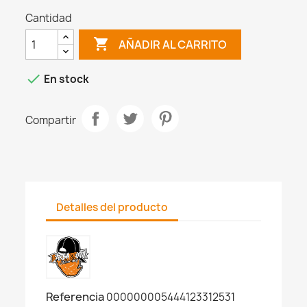
Cantidad

AÑADIR AL CARRITO

En stock
Compartir
Detalles del producto
Referencia
000000005444123312531