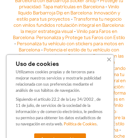
Barcelona con Barbarroja Sticker Shop
-
Protege tu
privacidad: Tapa matrículas en Barcelona
-
Vinilo
líquido Barbarroja Dip en Barcelona: Innovación y
estilo para tus proyectos
-
Transforma tu negocio
con vinilos fundidos rotulación integral en Barcelona:
la mejor estrategia visual
-
Vinilo para Faros en
Barcelona: Personaliza y Protege tus Faros con Estilo
-
Personaliza tu vehículo con stickers para motos en
Barcelona
-
Potencia el estilo de tu vehículo con
adhesivos para coche en Barcelona
-
Destaca en las
calles: Los Mejores stickers para coches en
Uso de cookies
Barcelona
-
Vinilo para faros en Barcelona: Resaltando
Utilizamos cookies propias y de terceros para
la Estética y Seguridad del Automóvil
-
Transforma tu
mejorar nuestros servicios y mostrarle publicidad
vehículo con los vinilos fundidos rotulación integral en
relacionada con sus preferencias mediante el
Barcelona
-
Explora la Innovación en Personalización:
análisis de sus hábitos de navegación.
Vinilo líquido barbarroja dip en Barcelona
-
Transforma
tu vehículo con estilo: Kits adhesivos para coches en
Siguiendo el artículo 22.2 de la Ley 34/2002 , de
Barcelona
-
Personaliza tu vehículo con estilo: Vinilo
11 de julio, de servicios de la sociedad de la
para coche en Barcelona
-
Destaca con Estilo:
información y de comercio electrónico, le pedimos
Pegatinas personalizadas en Barcelona
-
Descubre la
su permiso para obtener los datos estadísticos de
distinción: Los Mejores stickers en Barcelona
-
Estilo
su navegación en esta web.
Política de Cookies
.
en movimiento: Sticker para motos en Barcelona
-
Personalización sobre ruedas: Adhesivos para coche