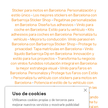
Sticker para motos en Barcelona: Personalización y
estilo único
-
Los mejores stickers en Barcelona con
Barbarroja Sticker Shop
-
Pegatinas personalizadas
en Barcelona: Diseña tus adhesivos
-
Vinilo para
coche en Barcelona: Estilo para tu vehículo
-
Kits
adhesivos para coches en Barcelona: Personaliza tu
vehículo
-
Mejora tu conducción: Vinilo parasol en
Barcelona con Barbarroja Sticker Shop
-
Protege tu
privacidad: Tapa matrículas en Barcelona
-
Vinilo
líquido Barbarroja Dip en Barcelona: Innovación y
estilo para tus proyectos
-
Transforma tu negocio
con vinilos fundidos rotulación integral en Barcelona:
la mejor estrategia visual
-
Vinilo para Faros en
Barcelona: Personaliza y Protege tus Faros con Estilo
-
Personaliza tu vehículo con stickers para motos en
Barcelona
-
Potencia el estilo de tu vehículo con
adhesivos para coche en Barcelona
-
Destaca en las
calles: Los Mejores stickers para coches en
Uso de cookies
Barcelona
-
Vinilo para faros en Barcelona: Resaltando
Utilizamos cookies propias y de terceros para
la Estética y Seguridad del Automóvil
-
Transforma tu
mejorar nuestros servicios y mostrarle publicidad
vehículo con los vinilos fundidos rotulación integral en