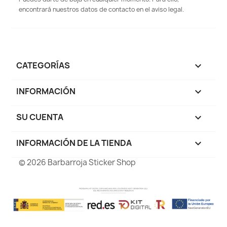
encontrará nuestros datos de contacto en el aviso legal.
CATEGORÍAS

INFORMACIÓN

SU CUENTA

INFORMACIÓN DE LA TIENDA
keyboard_arrow_down
© 2026 Barbarroja Sticker Shop