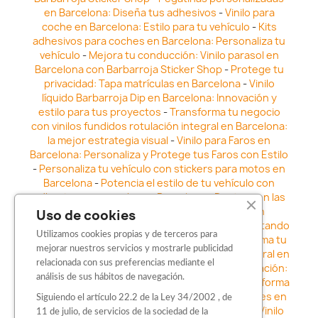
en Barcelona: Diseña tus adhesivos
-
Vinilo para
coche en Barcelona: Estilo para tu vehículo
-
Kits
adhesivos para coches en Barcelona: Personaliza tu
vehículo
-
Mejora tu conducción: Vinilo parasol en
Barcelona con Barbarroja Sticker Shop
-
Protege tu
privacidad: Tapa matrículas en Barcelona
-
Vinilo
líquido Barbarroja Dip en Barcelona: Innovación y
estilo para tus proyectos
-
Transforma tu negocio
con vinilos fundidos rotulación integral en Barcelona:
la mejor estrategia visual
-
Vinilo para Faros en
Barcelona: Personaliza y Protege tus Faros con Estilo
-
Personaliza tu vehículo con stickers para motos en
Barcelona
-
Potencia el estilo de tu vehículo con
adhesivos para coche en Barcelona
-
Destaca en las
calles: Los Mejores stickers para coches en
Uso de cookies
Barcelona
-
Vinilo para faros en Barcelona: Resaltando
Utilizamos cookies propias y de terceros para
la Estética y Seguridad del Automóvil
-
Transforma tu
mejorar nuestros servicios y mostrarle publicidad
vehículo con los vinilos fundidos rotulación integral en
relacionada con sus preferencias mediante el
Barcelona
-
Explora la Innovación en Personalización:
análisis de sus hábitos de navegación.
Vinilo líquido barbarroja dip en Barcelona
-
Transforma
tu vehículo con estilo: Kits adhesivos para coches en
Siguiendo el artículo 22.2 de la Ley 34/2002 , de
Barcelona
-
Personaliza tu vehículo con estilo: Vinilo
11 de julio, de servicios de la sociedad de la