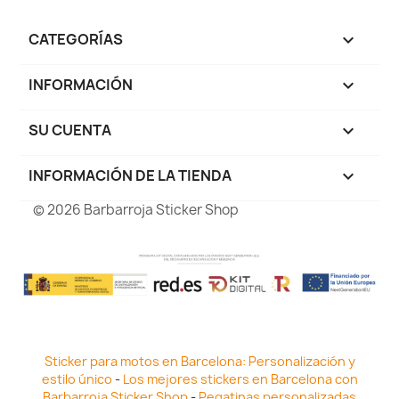
CATEGORÍAS

INFORMACIÓN

SU CUENTA

INFORMACIÓN DE LA TIENDA
keyboard_arrow_down
© 2026 Barbarroja Sticker Shop
Sticker para motos en Barcelona: Personalización y
estilo único
-
Los mejores stickers en Barcelona con
Barbarroja Sticker Shop
-
Pegatinas personalizadas