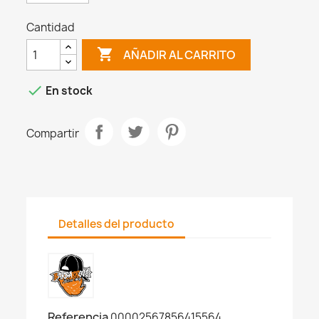
Cantidad

AÑADIR AL CARRITO

En stock
Compartir
Detalles del producto
Referencia
00002567856415564