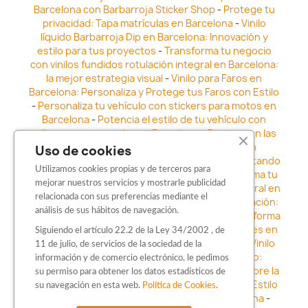
Barcelona con Barbarroja Sticker Shop
-
Protege tu
privacidad: Tapa matrículas en Barcelona
-
Vinilo
líquido Barbarroja Dip en Barcelona: Innovación y
estilo para tus proyectos
-
Transforma tu negocio
con vinilos fundidos rotulación integral en Barcelona:
la mejor estrategia visual
-
Vinilo para Faros en
Barcelona: Personaliza y Protege tus Faros con Estilo
-
Personaliza tu vehículo con stickers para motos en
Barcelona
-
Potencia el estilo de tu vehículo con
adhesivos para coche en Barcelona
-
Destaca en las
calles: Los Mejores stickers para coches en
Uso de cookies
Barcelona
-
Vinilo para faros en Barcelona: Resaltando
Utilizamos cookies propias y de terceros para
la Estética y Seguridad del Automóvil
-
Transforma tu
mejorar nuestros servicios y mostrarle publicidad
vehículo con los vinilos fundidos rotulación integral en
relacionada con sus preferencias mediante el
Barcelona
-
Explora la Innovación en Personalización:
análisis de sus hábitos de navegación.
Vinilo líquido barbarroja dip en Barcelona
-
Transforma
tu vehículo con estilo: Kits adhesivos para coches en
Siguiendo el artículo 22.2 de la Ley 34/2002 , de
Barcelona
-
Personaliza tu vehículo con estilo: Vinilo
11 de julio, de servicios de la sociedad de la
para coche en Barcelona
-
Destaca con Estilo:
información y de comercio electrónico, le pedimos
Pegatinas personalizadas en Barcelona
-
Descubre la
su permiso para obtener los datos estadísticos de
distinción: Los Mejores stickers en Barcelona
-
Estilo
su navegación en esta web.
Política de Cookies
.
en movimiento: Sticker para motos en Barcelona
-