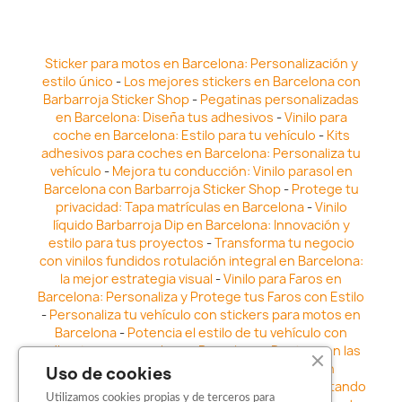
Sticker para motos en Barcelona: Personalización y
estilo único
-
Los mejores stickers en Barcelona con
Barbarroja Sticker Shop
-
Pegatinas personalizadas
en Barcelona: Diseña tus adhesivos
-
Vinilo para
coche en Barcelona: Estilo para tu vehículo
-
Kits
adhesivos para coches en Barcelona: Personaliza tu
vehículo
-
Mejora tu conducción: Vinilo parasol en
Barcelona con Barbarroja Sticker Shop
-
Protege tu
privacidad: Tapa matrículas en Barcelona
-
Vinilo
líquido Barbarroja Dip en Barcelona: Innovación y
estilo para tus proyectos
-
Transforma tu negocio
con vinilos fundidos rotulación integral en Barcelona:
la mejor estrategia visual
-
Vinilo para Faros en
Barcelona: Personaliza y Protege tus Faros con Estilo
-
Personaliza tu vehículo con stickers para motos en
Barcelona
-
Potencia el estilo de tu vehículo con
adhesivos para coche en Barcelona
-
Destaca en las
calles: Los Mejores stickers para coches en
Uso de cookies
Barcelona
-
Vinilo para faros en Barcelona: Resaltando
Utilizamos cookies propias y de terceros para