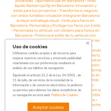
privacidad: Tapa matrículas en Barcelona
-
Vinilo
líquido Barbarroja Dip en Barcelona: Innovación y
estilo para tus proyectos
-
Transforma tu negocio
con vinilos fundidos rotulación integral en Barcelona:
la mejor estrategia visual
-
Vinilo para Faros en
Barcelona: Personaliza y Protege tus Faros con Estilo
-
Personaliza tu vehículo con stickers para motos en
Barcelona
-
Potencia el estilo de tu vehículo con
adhesivos para coche en Barcelona
-
Destaca en las
calles: Los Mejores stickers para coches en
Uso de cookies
Barcelona
-
Vinilo para faros en Barcelona: Resaltando
Utilizamos cookies propias y de terceros para
la Estética y Seguridad del Automóvil
-
Transforma tu
mejorar nuestros servicios y mostrarle publicidad
vehículo con los vinilos fundidos rotulación integral en
relacionada con sus preferencias mediante el
Barcelona
-
Explora la Innovación en Personalización:
análisis de sus hábitos de navegación.
Vinilo líquido barbarroja dip en Barcelona
-
Transforma
tu vehículo con estilo: Kits adhesivos para coches en
Siguiendo el artículo 22.2 de la Ley 34/2002 , de
Barcelona
-
Personaliza tu vehículo con estilo: Vinilo
11 de julio, de servicios de la sociedad de la
para coche en Barcelona
-
Destaca con Estilo:
información y de comercio electrónico, le pedimos
Pegatinas personalizadas en Barcelona
-
Descubre la
su permiso para obtener los datos estadísticos de
distinción: Los Mejores stickers en Barcelona
-
Estilo
su navegación en esta web.
Política de Cookies
.
en movimiento: Sticker para motos en Barcelona
-
Personalización sobre ruedas: Adhesivos para coche
Aceptar cookies
en Barcelona