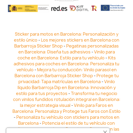
Sticker para motos en Barcelona: Personalización y
estilo único
-
Los mejores stickers en Barcelona con
Barbarroja Sticker Shop
-
Pegatinas personalizadas
en Barcelona: Diseña tus adhesivos
-
Vinilo para
coche en Barcelona: Estilo para tu vehículo
-
Kits
adhesivos para coches en Barcelona: Personaliza tu
vehículo
-
Mejora tu conducción: Vinilo parasol en
Barcelona con Barbarroja Sticker Shop
-
Protege tu
privacidad: Tapa matrículas en Barcelona
-
Vinilo
líquido Barbarroja Dip en Barcelona: Innovación y
estilo para tus proyectos
-
Transforma tu negocio
con vinilos fundidos rotulación integral en Barcelona:
la mejor estrategia visual
-
Vinilo para Faros en
Barcelona: Personaliza y Protege tus Faros con Estilo
-
Personaliza tu vehículo con stickers para motos en
Barcelona
-
Potencia el estilo de tu vehículo con
adhesivos para coche en Barcelona
-
Destaca en las