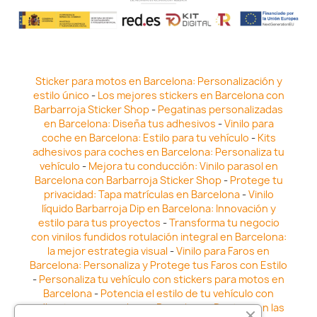
Sticker para motos en Barcelona: Personalización y
estilo único
-
Los mejores stickers en Barcelona con
Barbarroja Sticker Shop
-
Pegatinas personalizadas
en Barcelona: Diseña tus adhesivos
-
Vinilo para
coche en Barcelona: Estilo para tu vehículo
-
Kits
adhesivos para coches en Barcelona: Personaliza tu
vehículo
-
Mejora tu conducción: Vinilo parasol en
Barcelona con Barbarroja Sticker Shop
-
Protege tu
privacidad: Tapa matrículas en Barcelona
-
Vinilo
líquido Barbarroja Dip en Barcelona: Innovación y
estilo para tus proyectos
-
Transforma tu negocio
con vinilos fundidos rotulación integral en Barcelona:
la mejor estrategia visual
-
Vinilo para Faros en
Barcelona: Personaliza y Protege tus Faros con Estilo
-
Personaliza tu vehículo con stickers para motos en
Barcelona
-
Potencia el estilo de tu vehículo con
adhesivos para coche en Barcelona
-
Destaca en las