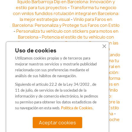
líquido Barbarroja Dip en Barcelona: Innovación y
estilo para tus proyectos
-
Transforma tu negocio
con vinilos fundidos rotulación integral en Barcelona:
la mejor estrategia visual
-
Vinilo para Faros en
Barcelona: Personaliza y Protege tus Faros con Estilo
-
Personaliza tu vehículo con stickers para motos en
Barcelona
-
Potencia el estilo de tu vehículo con
adhesivos para coche en Barcelona
-
Destaca en las
calles: Los Mejores stickers para coches en
Uso de cookies
Barcelona
-
Vinilo para faros en Barcelona: Resaltando
Utilizamos cookies propias y de terceros para
la Estética y Seguridad del Automóvil
-
Transforma tu
mejorar nuestros servicios y mostrarle publicidad
vehículo con los vinilos fundidos rotulación integral en
relacionada con sus preferencias mediante el
Barcelona
-
Explora la Innovación en Personalización:
análisis de sus hábitos de navegación.
Vinilo líquido barbarroja dip en Barcelona
-
Transforma
tu vehículo con estilo: Kits adhesivos para coches en
Siguiendo el artículo 22.2 de la Ley 34/2002 , de
Barcelona
-
Personaliza tu vehículo con estilo: Vinilo
11 de julio, de servicios de la sociedad de la
para coche en Barcelona
-
Destaca con Estilo:
información y de comercio electrónico, le pedimos
Pegatinas personalizadas en Barcelona
-
Descubre la
su permiso para obtener los datos estadísticos de
distinción: Los Mejores stickers en Barcelona
-
Estilo
su navegación en esta web.
Política de Cookies
.
en movimiento: Sticker para motos en Barcelona
-
Personalización sobre ruedas: Adhesivos para coche
Aceptar cookies
en Barcelona