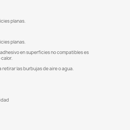
icies planas.
icies planas.
l adhesivo en superficies no compatibles es
 calor.
 retirar las burbujas de aire o agua.
lidad