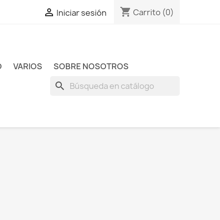
shopping_cart

Carrito
(0)
Iniciar sesión
O
VARIOS
SOBRE NOSOTROS
search