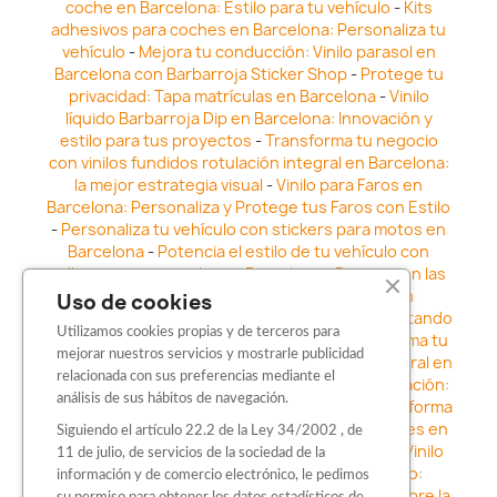
coche en Barcelona: Estilo para tu vehículo
-
Kits
adhesivos para coches en Barcelona: Personaliza tu
vehículo
-
Mejora tu conducción: Vinilo parasol en
Barcelona con Barbarroja Sticker Shop
-
Protege tu
privacidad: Tapa matrículas en Barcelona
-
Vinilo
líquido Barbarroja Dip en Barcelona: Innovación y
estilo para tus proyectos
-
Transforma tu negocio
con vinilos fundidos rotulación integral en Barcelona:
la mejor estrategia visual
-
Vinilo para Faros en
Barcelona: Personaliza y Protege tus Faros con Estilo
-
Personaliza tu vehículo con stickers para motos en
Barcelona
-
Potencia el estilo de tu vehículo con
adhesivos para coche en Barcelona
-
Destaca en las
calles: Los Mejores stickers para coches en
Uso de cookies
Barcelona
-
Vinilo para faros en Barcelona: Resaltando
Utilizamos cookies propias y de terceros para
la Estética y Seguridad del Automóvil
-
Transforma tu
mejorar nuestros servicios y mostrarle publicidad
vehículo con los vinilos fundidos rotulación integral en
relacionada con sus preferencias mediante el
Barcelona
-
Explora la Innovación en Personalización:
análisis de sus hábitos de navegación.
Vinilo líquido barbarroja dip en Barcelona
-
Transforma
tu vehículo con estilo: Kits adhesivos para coches en
Siguiendo el artículo 22.2 de la Ley 34/2002 , de
Barcelona
-
Personaliza tu vehículo con estilo: Vinilo
11 de julio, de servicios de la sociedad de la
para coche en Barcelona
-
Destaca con Estilo:
información y de comercio electrónico, le pedimos
Pegatinas personalizadas en Barcelona
-
Descubre la