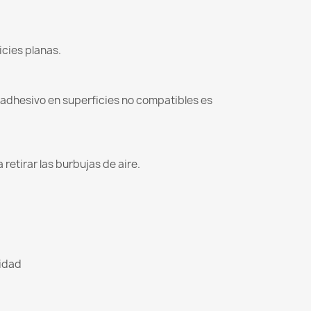
icies planas.
l adhesivo en superficies no compatibles es
retirar las burbujas de aire.
lidad