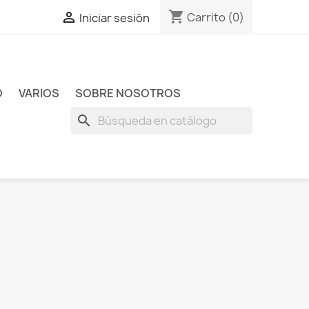
shopping_cart

Carrito
(0)
Iniciar sesión
O
VARIOS
SOBRE NOSOTROS
search