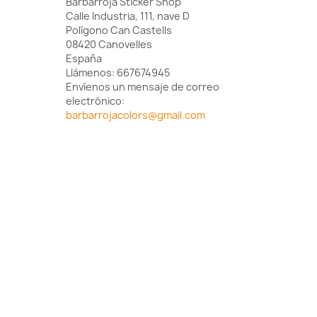
Barbarroja Sticker Shop
Calle Industria, 111, nave D
Polígono Can Castells
08420 Canovelles
España
Llámenos:
667674945
Envíenos un mensaje de correo
electrónico:
barbarrojacolors@gmail.com