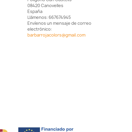
08420 Canovelles
España
Llámenos:
667674945
Envíenos un mensaje de correo
electrónico:
barbarrojacolors@gmail.com