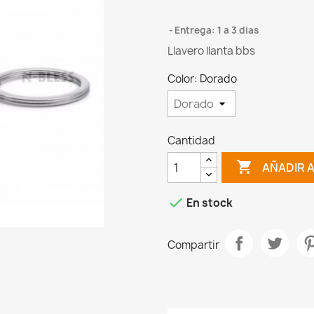
Entrega: 1 a 3 dias
Llavero llanta bbs
Color: Dorado
Cantidad

AÑADIR 

En stock
Compartir