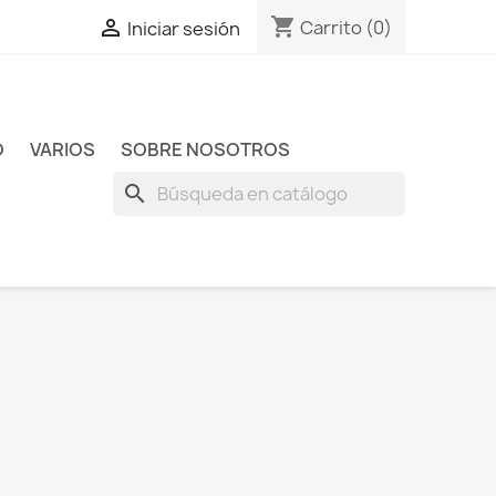
shopping_cart

Carrito
(0)
Iniciar sesión
O
VARIOS
SOBRE NOSOTROS
search