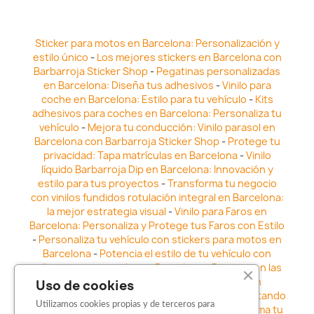
Sticker para motos en Barcelona: Personalización y
estilo único
-
Los mejores stickers en Barcelona con
Barbarroja Sticker Shop
-
Pegatinas personalizadas
en Barcelona: Diseña tus adhesivos
-
Vinilo para
coche en Barcelona: Estilo para tu vehículo
-
Kits
adhesivos para coches en Barcelona: Personaliza tu
vehículo
-
Mejora tu conducción: Vinilo parasol en
Barcelona con Barbarroja Sticker Shop
-
Protege tu
privacidad: Tapa matrículas en Barcelona
-
Vinilo
líquido Barbarroja Dip en Barcelona: Innovación y
estilo para tus proyectos
-
Transforma tu negocio
con vinilos fundidos rotulación integral en Barcelona:
la mejor estrategia visual
-
Vinilo para Faros en
Barcelona: Personaliza y Protege tus Faros con Estilo
-
Personaliza tu vehículo con stickers para motos en
Barcelona
-
Potencia el estilo de tu vehículo con
adhesivos para coche en Barcelona
-
Destaca en las
calles: Los Mejores stickers para coches en
Uso de cookies
Barcelona
-
Vinilo para faros en Barcelona: Resaltando
Utilizamos cookies propias y de terceros para
la Estética y Seguridad del Automóvil
-
Transforma tu