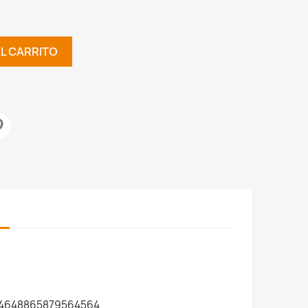
AL CARRITO
4648865879564564