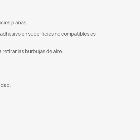
icies planas.
l adhesivo en superficies no compatibles es
retirar las burbujas de aire.
lidad.