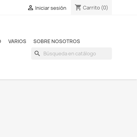
shopping_cart

Carrito
(0)
Iniciar sesión
O
VARIOS
SOBRE NOSOTROS
search