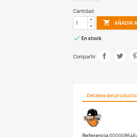
Cantidad

AÑADIR 

En stock
Compartir
Detalles del producto
Referencia
000008646