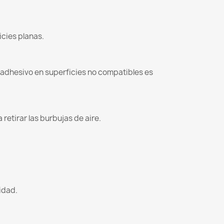
icies planas.
l adhesivo en superficies no compatibles es
retirar las burbujas de aire.
lidad.