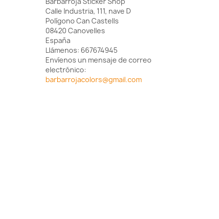
Barbarroja Sticker Shop
Calle Industria, 111, nave D
Polígono Can Castells
08420 Canovelles
España
Llámenos:
667674945
Envíenos un mensaje de correo
electrónico:
barbarrojacolors@gmail.com