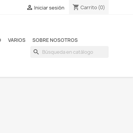
shopping_cart

Carrito
(0)
Iniciar sesión
O
VARIOS
SOBRE NOSOTROS
search