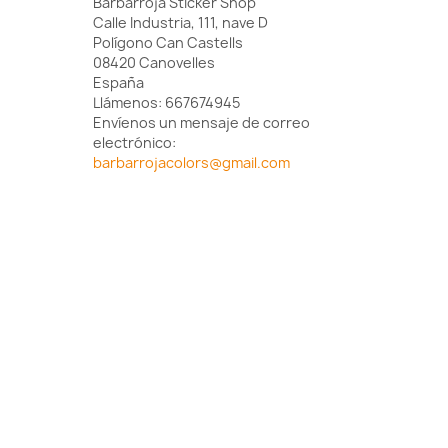
Barbarroja Sticker Shop
Calle Industria, 111, nave D
Polígono Can Castells
08420 Canovelles
España
Llámenos:
667674945
Envíenos un mensaje de correo
electrónico:
barbarrojacolors@gmail.com