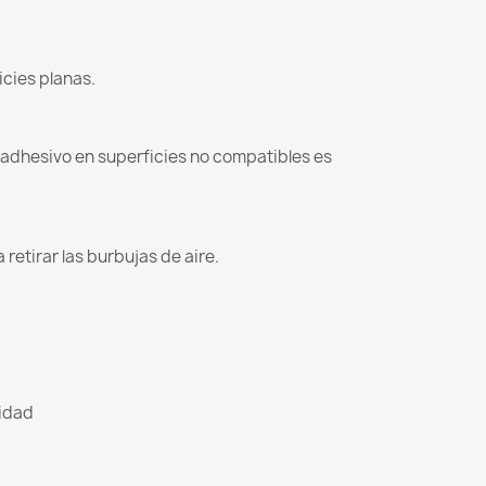
icies planas.
l adhesivo en superficies no compatibles es
retirar las burbujas de aire.
lidad