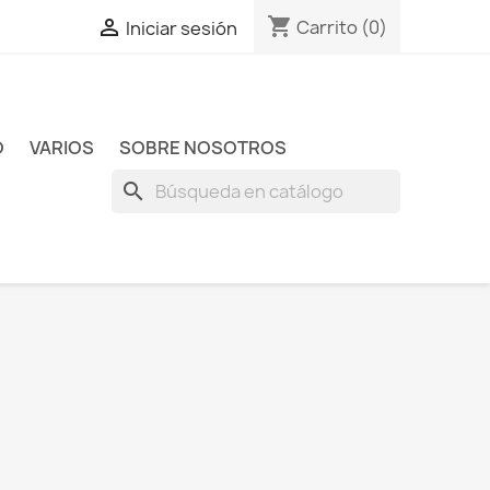
shopping_cart

Carrito
(0)
Iniciar sesión
O
VARIOS
SOBRE NOSOTROS
search