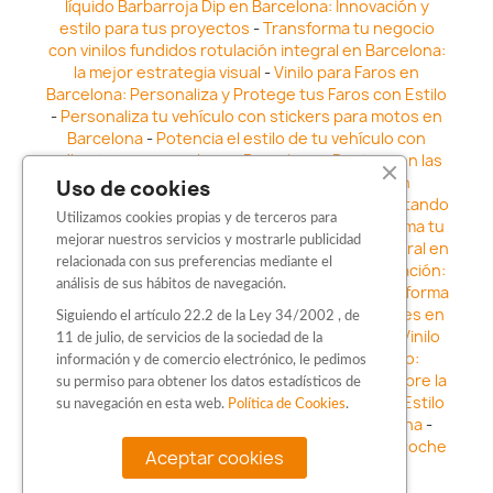
líquido Barbarroja Dip en Barcelona: Innovación y
estilo para tus proyectos
-
Transforma tu negocio
con vinilos fundidos rotulación integral en Barcelona:
la mejor estrategia visual
-
Vinilo para Faros en
Barcelona: Personaliza y Protege tus Faros con Estilo
-
Personaliza tu vehículo con stickers para motos en
Barcelona
-
Potencia el estilo de tu vehículo con
adhesivos para coche en Barcelona
-
Destaca en las
calles: Los Mejores stickers para coches en
Uso de cookies
Barcelona
-
Vinilo para faros en Barcelona: Resaltando
Utilizamos cookies propias y de terceros para
la Estética y Seguridad del Automóvil
-
Transforma tu
mejorar nuestros servicios y mostrarle publicidad
vehículo con los vinilos fundidos rotulación integral en
relacionada con sus preferencias mediante el
Barcelona
-
Explora la Innovación en Personalización:
análisis de sus hábitos de navegación.
Vinilo líquido barbarroja dip en Barcelona
-
Transforma
tu vehículo con estilo: Kits adhesivos para coches en
Siguiendo el artículo 22.2 de la Ley 34/2002 , de
Barcelona
-
Personaliza tu vehículo con estilo: Vinilo
11 de julio, de servicios de la sociedad de la
para coche en Barcelona
-
Destaca con Estilo:
información y de comercio electrónico, le pedimos
Pegatinas personalizadas en Barcelona
-
Descubre la
su permiso para obtener los datos estadísticos de
distinción: Los Mejores stickers en Barcelona
-
Estilo
su navegación en esta web.
Política de Cookies
.
en movimiento: Sticker para motos en Barcelona
-
Personalización sobre ruedas: Adhesivos para coche
Aceptar cookies
en Barcelona