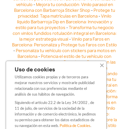
vehículo
-
Mejora tu conducción: Vinilo parasol en
Barcelona con Barbarroja Sticker Shop
-
Protege tu
privacidad: Tapa matrículas en Barcelona
-
Vinilo
líquido Barbarroja Dip en Barcelona: Innovación y
estilo para tus proyectos
-
Transforma tu negocio
con vinilos fundidos rotulación integral en Barcelona:
la mejor estrategia visual
-
Vinilo para Faros en
Barcelona: Personaliza y Protege tus Faros con Estilo
-
Personaliza tu vehículo con stickers para motos en
Barcelona
-
Potencia el estilo de tu vehículo con
adhesivos para coche en Barcelona
-
Destaca en las
calles: Los Mejores stickers para coches en
Uso de cookies
Barcelona
-
Vinilo para faros en Barcelona: Resaltando
Utilizamos cookies propias y de terceros para
la Estética y Seguridad del Automóvil
-
Transforma tu
mejorar nuestros servicios y mostrarle publicidad
vehículo con los vinilos fundidos rotulación integral en
relacionada con sus preferencias mediante el
Barcelona
-
Explora la Innovación en Personalización:
análisis de sus hábitos de navegación.
Vinilo líquido barbarroja dip en Barcelona
-
Transforma
tu vehículo con estilo: Kits adhesivos para coches en
Siguiendo el artículo 22.2 de la Ley 34/2002 , de
Barcelona
-
Personaliza tu vehículo con estilo: Vinilo
11 de julio, de servicios de la sociedad de la
para coche en Barcelona
-
Destaca con Estilo:
información y de comercio electrónico, le pedimos
Pegatinas personalizadas en Barcelona
-
Descubre la
su permiso para obtener los datos estadísticos de
distinción: Los Mejores stickers en Barcelona
-
Estilo
su navegación en esta web.
Política de Cookies
.