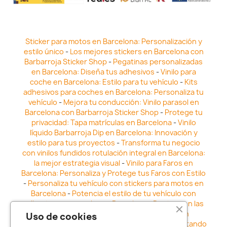
Sticker para motos en Barcelona: Personalización y
estilo único
-
Los mejores stickers en Barcelona con
Barbarroja Sticker Shop
-
Pegatinas personalizadas
en Barcelona: Diseña tus adhesivos
-
Vinilo para
coche en Barcelona: Estilo para tu vehículo
-
Kits
adhesivos para coches en Barcelona: Personaliza tu
vehículo
-
Mejora tu conducción: Vinilo parasol en
Barcelona con Barbarroja Sticker Shop
-
Protege tu
privacidad: Tapa matrículas en Barcelona
-
Vinilo
líquido Barbarroja Dip en Barcelona: Innovación y
estilo para tus proyectos
-
Transforma tu negocio
con vinilos fundidos rotulación integral en Barcelona:
la mejor estrategia visual
-
Vinilo para Faros en
Barcelona: Personaliza y Protege tus Faros con Estilo
-
Personaliza tu vehículo con stickers para motos en
Barcelona
-
Potencia el estilo de tu vehículo con
adhesivos para coche en Barcelona
-
Destaca en las
calles: Los Mejores stickers para coches en
Uso de cookies
Barcelona
-
Vinilo para faros en Barcelona: Resaltando