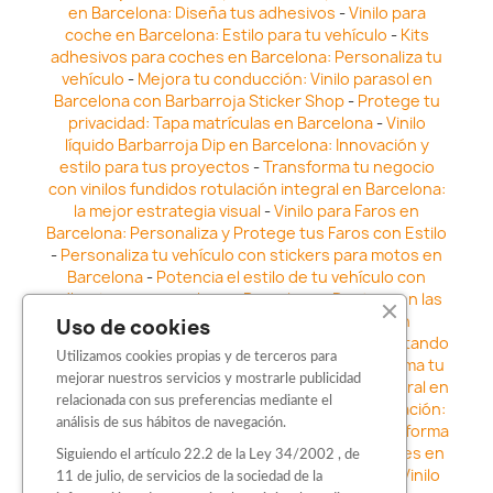
en Barcelona: Diseña tus adhesivos
-
Vinilo para
coche en Barcelona: Estilo para tu vehículo
-
Kits
adhesivos para coches en Barcelona: Personaliza tu
vehículo
-
Mejora tu conducción: Vinilo parasol en
Barcelona con Barbarroja Sticker Shop
-
Protege tu
privacidad: Tapa matrículas en Barcelona
-
Vinilo
líquido Barbarroja Dip en Barcelona: Innovación y
estilo para tus proyectos
-
Transforma tu negocio
con vinilos fundidos rotulación integral en Barcelona:
la mejor estrategia visual
-
Vinilo para Faros en
Barcelona: Personaliza y Protege tus Faros con Estilo
-
Personaliza tu vehículo con stickers para motos en
Barcelona
-
Potencia el estilo de tu vehículo con
adhesivos para coche en Barcelona
-
Destaca en las
calles: Los Mejores stickers para coches en
Uso de cookies
Barcelona
-
Vinilo para faros en Barcelona: Resaltando
Utilizamos cookies propias y de terceros para
la Estética y Seguridad del Automóvil
-
Transforma tu
mejorar nuestros servicios y mostrarle publicidad
vehículo con los vinilos fundidos rotulación integral en
relacionada con sus preferencias mediante el
Barcelona
-
Explora la Innovación en Personalización:
análisis de sus hábitos de navegación.
Vinilo líquido barbarroja dip en Barcelona
-
Transforma
tu vehículo con estilo: Kits adhesivos para coches en
Siguiendo el artículo 22.2 de la Ley 34/2002 , de
Barcelona
-
Personaliza tu vehículo con estilo: Vinilo
11 de julio, de servicios de la sociedad de la