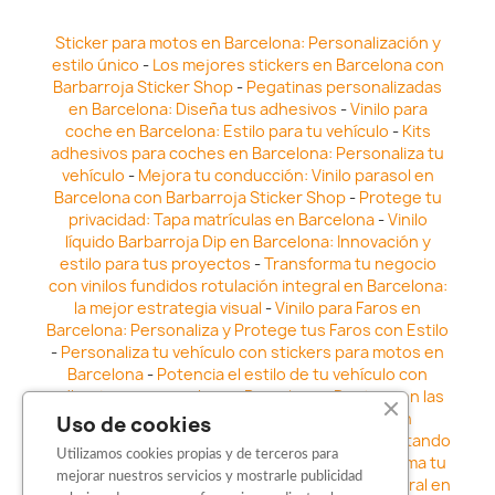
Sticker para motos en Barcelona: Personalización y
estilo único
-
Los mejores stickers en Barcelona con
Barbarroja Sticker Shop
-
Pegatinas personalizadas
en Barcelona: Diseña tus adhesivos
-
Vinilo para
coche en Barcelona: Estilo para tu vehículo
-
Kits
adhesivos para coches en Barcelona: Personaliza tu
vehículo
-
Mejora tu conducción: Vinilo parasol en
Barcelona con Barbarroja Sticker Shop
-
Protege tu
privacidad: Tapa matrículas en Barcelona
-
Vinilo
líquido Barbarroja Dip en Barcelona: Innovación y
estilo para tus proyectos
-
Transforma tu negocio
con vinilos fundidos rotulación integral en Barcelona:
la mejor estrategia visual
-
Vinilo para Faros en
Barcelona: Personaliza y Protege tus Faros con Estilo
-
Personaliza tu vehículo con stickers para motos en
Barcelona
-
Potencia el estilo de tu vehículo con
adhesivos para coche en Barcelona
-
Destaca en las
calles: Los Mejores stickers para coches en
Uso de cookies
Barcelona
-
Vinilo para faros en Barcelona: Resaltando
Utilizamos cookies propias y de terceros para
la Estética y Seguridad del Automóvil
-
Transforma tu
mejorar nuestros servicios y mostrarle publicidad
vehículo con los vinilos fundidos rotulación integral en