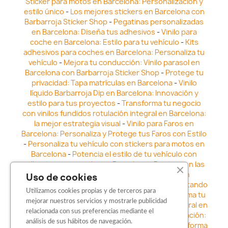
Sticker para motos en Barcelona: Personalización y
estilo único
-
Los mejores stickers en Barcelona con
Barbarroja Sticker Shop
-
Pegatinas personalizadas
en Barcelona: Diseña tus adhesivos
-
Vinilo para
coche en Barcelona: Estilo para tu vehículo
-
Kits
adhesivos para coches en Barcelona: Personaliza tu
vehículo
-
Mejora tu conducción: Vinilo parasol en
Barcelona con Barbarroja Sticker Shop
-
Protege tu
privacidad: Tapa matrículas en Barcelona
-
Vinilo
líquido Barbarroja Dip en Barcelona: Innovación y
estilo para tus proyectos
-
Transforma tu negocio
con vinilos fundidos rotulación integral en Barcelona:
la mejor estrategia visual
-
Vinilo para Faros en
Barcelona: Personaliza y Protege tus Faros con Estilo
-
Personaliza tu vehículo con stickers para motos en
Barcelona
-
Potencia el estilo de tu vehículo con
adhesivos para coche en Barcelona
-
Destaca en las
calles: Los Mejores stickers para coches en
Uso de cookies
Barcelona
-
Vinilo para faros en Barcelona: Resaltando
Utilizamos cookies propias y de terceros para
la Estética y Seguridad del Automóvil
-
Transforma tu
mejorar nuestros servicios y mostrarle publicidad
vehículo con los vinilos fundidos rotulación integral en
relacionada con sus preferencias mediante el
Barcelona
-
Explora la Innovación en Personalización:
análisis de sus hábitos de navegación.
Vinilo líquido barbarroja dip en Barcelona
-
Transforma