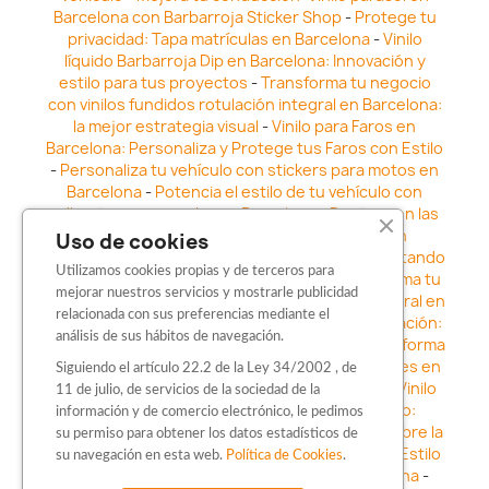
Barcelona con Barbarroja Sticker Shop
-
Protege tu
privacidad: Tapa matrículas en Barcelona
-
Vinilo
líquido Barbarroja Dip en Barcelona: Innovación y
estilo para tus proyectos
-
Transforma tu negocio
con vinilos fundidos rotulación integral en Barcelona:
la mejor estrategia visual
-
Vinilo para Faros en
Barcelona: Personaliza y Protege tus Faros con Estilo
-
Personaliza tu vehículo con stickers para motos en
Barcelona
-
Potencia el estilo de tu vehículo con
adhesivos para coche en Barcelona
-
Destaca en las
calles: Los Mejores stickers para coches en
Uso de cookies
Barcelona
-
Vinilo para faros en Barcelona: Resaltando
Utilizamos cookies propias y de terceros para
la Estética y Seguridad del Automóvil
-
Transforma tu
mejorar nuestros servicios y mostrarle publicidad
vehículo con los vinilos fundidos rotulación integral en
relacionada con sus preferencias mediante el
Barcelona
-
Explora la Innovación en Personalización:
análisis de sus hábitos de navegación.
Vinilo líquido barbarroja dip en Barcelona
-
Transforma
tu vehículo con estilo: Kits adhesivos para coches en
Siguiendo el artículo 22.2 de la Ley 34/2002 , de
Barcelona
-
Personaliza tu vehículo con estilo: Vinilo
11 de julio, de servicios de la sociedad de la
para coche en Barcelona
-
Destaca con Estilo:
información y de comercio electrónico, le pedimos
Pegatinas personalizadas en Barcelona
-
Descubre la
su permiso para obtener los datos estadísticos de
distinción: Los Mejores stickers en Barcelona
-
Estilo
su navegación en esta web.
Política de Cookies
.
en movimiento: Sticker para motos en Barcelona
-