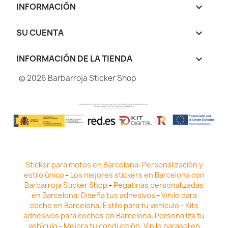
INFORMACIÓN

SU CUENTA

INFORMACIÓN DE LA TIENDA
keyboard_arrow_down
© 2026 Barbarroja Sticker Shop
Sticker para motos en Barcelona: Personalización y
estilo único
-
Los mejores stickers en Barcelona con
Barbarroja Sticker Shop
-
Pegatinas personalizadas
en Barcelona: Diseña tus adhesivos
-
Vinilo para
coche en Barcelona: Estilo para tu vehículo
-
Kits
adhesivos para coches en Barcelona: Personaliza tu
vehículo
-
Mejora tu conducción: Vinilo parasol en