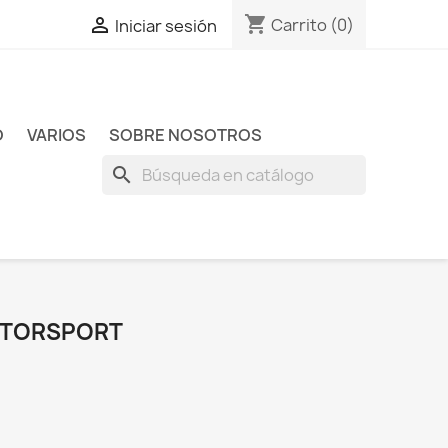
shopping_cart

Carrito
(0)
Iniciar sesión
O
VARIOS
SOBRE NOSOTROS
search
OTORSPORT