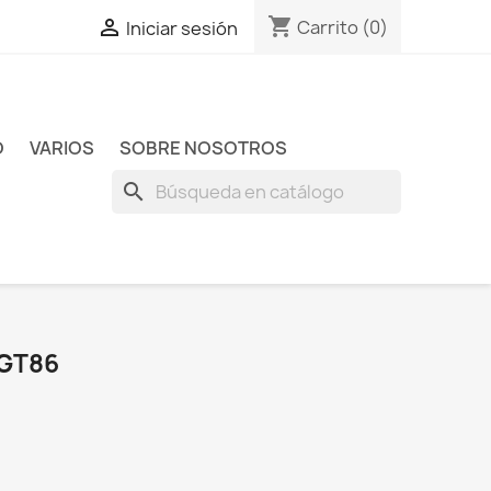
shopping_cart

Carrito
(0)
Iniciar sesión
O
VARIOS
SOBRE NOSOTROS
search
GT86