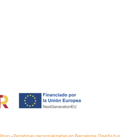
 Shop
-
Pegatinas personalizadas en Barcelona: Diseña tus