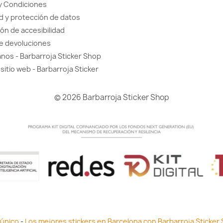
y Condiciones
d y protección de datos
ón de accesibilidad
de devoluciones
nos - Barbarroja Sticker Shop
sitio web - Barbarroja Sticker
© 2026 Barbarroja Sticker Shop
 único
-
Los mejores stickers en Barcelona con Barbarroja Sticker