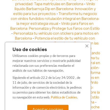
privacidad: Tapa matrículas en Barcelona
-
Vinilo
líquido Barbarroja Dip en Barcelona: Innovación y
estilo para tus proyectos
-
Transforma tu negocio
con vinilos fundidos rotulación integral en Barcelona:
la mejor estrategia visual
-
Vinilo para Faros en
Barcelona: Personaliza y Protege tus Faros con Estilo
-
Personaliza tu vehículo con stickers para motos en
Barcelona
-
Potencia el estilo de tu vehículo con
adhesivos para coche en Barcelona
-
Destaca en las
calles: Los Mejores stickers para coches en
Uso de cookies
Barcelona
-
Vinilo para faros en Barcelona: Resaltando
Utilizamos cookies propias y de terceros para
la Estética y Seguridad del Automóvil
-
Transforma tu
mejorar nuestros servicios y mostrarle publicidad
vehículo con los vinilos fundidos rotulación integral en
relacionada con sus preferencias mediante el
Barcelona
-
Explora la Innovación en Personalización:
análisis de sus hábitos de navegación.
Vinilo líquido barbarroja dip en Barcelona
-
Transforma
tu vehículo con estilo: Kits adhesivos para coches en
Siguiendo el artículo 22.2 de la Ley 34/2002 , de
Barcelona
-
Personaliza tu vehículo con estilo: Vinilo
11 de julio, de servicios de la sociedad de la
para coche en Barcelona
-
Destaca con Estilo:
información y de comercio electrónico, le pedimos
Pegatinas personalizadas en Barcelona
-
Descubre la
su permiso para obtener los datos estadísticos de
distinción: Los Mejores stickers en Barcelona
-
Estilo
su navegación en esta web.
Política de Cookies
.
en movimiento: Sticker para motos en Barcelona
-
Personalización sobre ruedas: Adhesivos para coche
Aceptar cookies