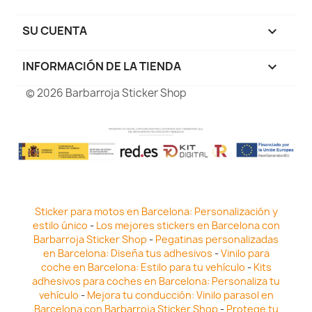
SU CUENTA

INFORMACIÓN DE LA TIENDA
keyboard_arrow_down
© 2026 Barbarroja Sticker Shop
Sticker para motos en Barcelona: Personalización y
estilo único
-
Los mejores stickers en Barcelona con
Barbarroja Sticker Shop
-
Pegatinas personalizadas
en Barcelona: Diseña tus adhesivos
-
Vinilo para
coche en Barcelona: Estilo para tu vehículo
-
Kits
adhesivos para coches en Barcelona: Personaliza tu
vehículo
-
Mejora tu conducción: Vinilo parasol en
Barcelona con Barbarroja Sticker Shop
-
Protege tu