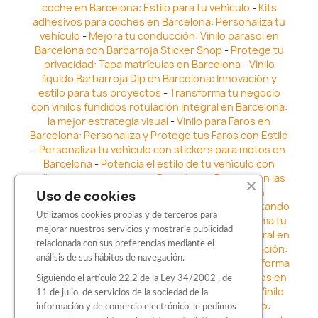
coche en Barcelona: Estilo para tu vehículo
-
Kits
adhesivos para coches en Barcelona: Personaliza tu
vehículo
-
Mejora tu conducción: Vinilo parasol en
Barcelona con Barbarroja Sticker Shop
-
Protege tu
privacidad: Tapa matrículas en Barcelona
-
Vinilo
líquido Barbarroja Dip en Barcelona: Innovación y
estilo para tus proyectos
-
Transforma tu negocio
con vinilos fundidos rotulación integral en Barcelona:
la mejor estrategia visual
-
Vinilo para Faros en
Barcelona: Personaliza y Protege tus Faros con Estilo
-
Personaliza tu vehículo con stickers para motos en
Barcelona
-
Potencia el estilo de tu vehículo con
adhesivos para coche en Barcelona
-
Destaca en las
calles: Los Mejores stickers para coches en
Uso de cookies
Barcelona
-
Vinilo para faros en Barcelona: Resaltando
Utilizamos cookies propias y de terceros para
la Estética y Seguridad del Automóvil
-
Transforma tu
mejorar nuestros servicios y mostrarle publicidad
vehículo con los vinilos fundidos rotulación integral en
relacionada con sus preferencias mediante el
Barcelona
-
Explora la Innovación en Personalización:
análisis de sus hábitos de navegación.
Vinilo líquido barbarroja dip en Barcelona
-
Transforma
tu vehículo con estilo: Kits adhesivos para coches en
Siguiendo el artículo 22.2 de la Ley 34/2002 , de
Barcelona
-
Personaliza tu vehículo con estilo: Vinilo
11 de julio, de servicios de la sociedad de la
para coche en Barcelona
-
Destaca con Estilo:
información y de comercio electrónico, le pedimos