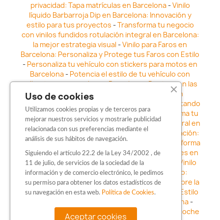
privacidad: Tapa matrículas en Barcelona
-
Vinilo
líquido Barbarroja Dip en Barcelona: Innovación y
estilo para tus proyectos
-
Transforma tu negocio
con vinilos fundidos rotulación integral en Barcelona:
la mejor estrategia visual
-
Vinilo para Faros en
Barcelona: Personaliza y Protege tus Faros con Estilo
-
Personaliza tu vehículo con stickers para motos en
Barcelona
-
Potencia el estilo de tu vehículo con
adhesivos para coche en Barcelona
-
Destaca en las
calles: Los Mejores stickers para coches en
Uso de cookies
Barcelona
-
Vinilo para faros en Barcelona: Resaltando
Utilizamos cookies propias y de terceros para
la Estética y Seguridad del Automóvil
-
Transforma tu
mejorar nuestros servicios y mostrarle publicidad
vehículo con los vinilos fundidos rotulación integral en
relacionada con sus preferencias mediante el
Barcelona
-
Explora la Innovación en Personalización:
análisis de sus hábitos de navegación.
Vinilo líquido barbarroja dip en Barcelona
-
Transforma
tu vehículo con estilo: Kits adhesivos para coches en
Siguiendo el artículo 22.2 de la Ley 34/2002 , de
Barcelona
-
Personaliza tu vehículo con estilo: Vinilo
11 de julio, de servicios de la sociedad de la
para coche en Barcelona
-
Destaca con Estilo:
información y de comercio electrónico, le pedimos
Pegatinas personalizadas en Barcelona
-
Descubre la
su permiso para obtener los datos estadísticos de
distinción: Los Mejores stickers en Barcelona
-
Estilo
su navegación en esta web.
Política de Cookies
.
en movimiento: Sticker para motos en Barcelona
-
Personalización sobre ruedas: Adhesivos para coche
Aceptar cookies