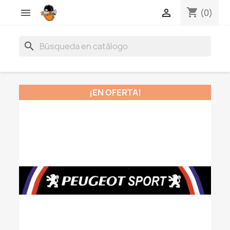
shopping_cart


(0)
search
¡EN OFERTA!