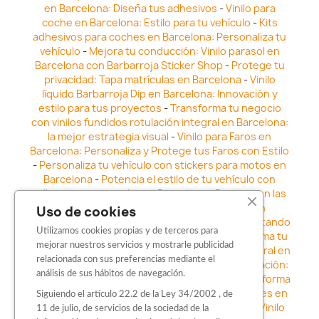
en Barcelona: Diseña tus adhesivos
-
Vinilo para
coche en Barcelona: Estilo para tu vehículo
-
Kits
adhesivos para coches en Barcelona: Personaliza tu
vehículo
-
Mejora tu conducción: Vinilo parasol en
Barcelona con Barbarroja Sticker Shop
-
Protege tu
privacidad: Tapa matrículas en Barcelona
-
Vinilo
líquido Barbarroja Dip en Barcelona: Innovación y
estilo para tus proyectos
-
Transforma tu negocio
con vinilos fundidos rotulación integral en Barcelona:
la mejor estrategia visual
-
Vinilo para Faros en
Barcelona: Personaliza y Protege tus Faros con Estilo
-
Personaliza tu vehículo con stickers para motos en
Barcelona
-
Potencia el estilo de tu vehículo con
adhesivos para coche en Barcelona
-
Destaca en las
calles: Los Mejores stickers para coches en
Uso de cookies
Barcelona
-
Vinilo para faros en Barcelona: Resaltando
Utilizamos cookies propias y de terceros para
la Estética y Seguridad del Automóvil
-
Transforma tu
mejorar nuestros servicios y mostrarle publicidad
vehículo con los vinilos fundidos rotulación integral en
relacionada con sus preferencias mediante el
Barcelona
-
Explora la Innovación en Personalización:
análisis de sus hábitos de navegación.
Vinilo líquido barbarroja dip en Barcelona
-
Transforma
tu vehículo con estilo: Kits adhesivos para coches en
Siguiendo el artículo 22.2 de la Ley 34/2002 , de
Barcelona
-
Personaliza tu vehículo con estilo: Vinilo
11 de julio, de servicios de la sociedad de la